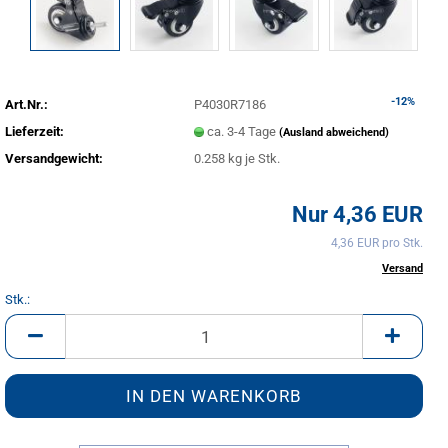
-12%
Art.Nr.:
P4030R7186
Lieferzeit:
ca. 3-4 Tage
(Ausland abweichend)
Versandgewicht:
0.258
kg je Stk.
Nur 4,36 EUR
4,36 EUR pro Stk.
inkl. 20% MwSt. zzgl.
Versand
Stk.:
Stk.