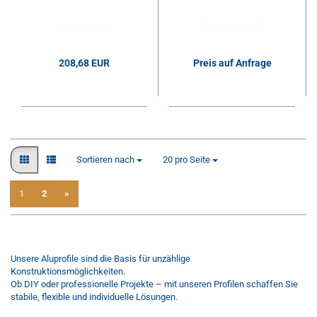
208,68 EUR
Preis auf Anfrage
208,68 EUR pro Stk.
Sortieren nach
pro Seite
Sortieren nach
20 pro Seite
1
2
»
1
bis
20
(von insgesamt
23
)
Unsere Aluprofile sind die Basis für unzählige
Konstruktionsmöglichkeiten.
Ob DIY oder professionelle Projekte – mit unseren Profilen schaffen Sie
stabile, flexible und individuelle Lösungen.