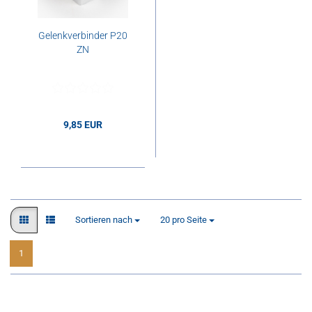
Gelenkverbinder P20
ZN
9,85 EUR
9,85 EUR pro Stk.
Sortieren nach
pro Seite
Sortieren nach
20 pro Seite
1
1
bis
1
(von insgesamt
1
)