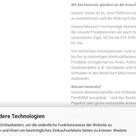
Wir bei Innovalu glauben an die transf
Unsere Vision ist es, eine Plattform 
zu verwirklichen und die Welt nach ihr
Unsere Mission? Hochwertige Alumini
die sowohl Privatpersonen als auch Un
umzusetzen. Egal, ob Sie ein DIY-Enth
für Sie.
Von einfachen Konstruktionen rund u
bis hin zu vielseitigen Werkstattan
Produkte ermöglichen es Ihnen, Fahr
Gartenprojekte (z.B. Hochbeete und 
Vorhaben in den Bereichen Maschinen
realisieren.
Warum Innovalu?
Unsere Aluminiumprofile und Verbindu
Flexibilität ausgelegt – und das Beste:
Projekte oder große industrielle Anwe
und effizient einsetzbar zu sein.
dere Technologien
Willkommen bei Innovalu!
Verwirklichen Sie Ihre Ideen, entfesse
rittanbietern, um die ordentliche Funktionsweise der Website zu
bei jedem Projekt.
n und Ihnen ein bestmögliches Einkaufserlebnis bieten zu können. Weitere