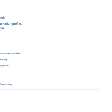
eck
luminiumprofile.
bar.
rehmoment anziehen.
astung.
nsgrenzen.
e Berechnung.