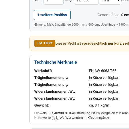
+ weitere Position
Gesamtlänge:
0
c
Hinweis: Max. Einzellänge 6000 mm / 600 cm. Überlänge > 1980 
Dieses Profil ist
voraussichtlich nur kurz ver
LIMITIERT
Technische Merkmale
Werkstoff:
EN AW 6063 T66
Trägheitsmoment I
:
in Kürze verfügbar
x
Trägheitsmoment I
:
in Kürze verfügbar
y
Widerstandsmoment W
:
in Kürze verfügbar
x
Widerstandsmoment W
:
in Kürze verfügbar
y
Gewicht:
ca. 3,1 kg/m
Hinweis: Die
40x80 STD
-Ausführung ist im Vergleich zur
40x8
Kennwerte (I
, I
, W
, W
) werden in Kürze ergänzt.
x
y
x
y