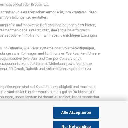
ormative Kraft der Kreativität.
zu schaffen, die es Menschen ermöglicht, ihre kreativen Ideen
en Vorstellungen zu gestalten.
umprofile und innovative Befestigungslösungen anzubieten,
ternehmen dabei unterstützen, ihre Projekte erfolgreich
usiast oder ein Profi sind – wir haben die richtigen Lösungen
m Ihr Zuhause, wie Regalsysteme oder Solarbefestigungen,
wendungen wie Rollwagen und funktionalen Werkbänken. Unsere
zeugumbauten (wie Van- und Camper-Conversions),
Terrassenunterkonstruktionen), Möbelbau sowie komplexe
bau, 3D-Druck, Robotik und Automatisierungstechnik zu
ngslösungen sind auf Qualität, Langlebigkeit und maximale
 Sie sind einfach in der Verarbeitung. Egal ob für kleine DIY-
ndungen, unser System ist darauf ausgelegt, leicht montierbar
Alle Akzeptieren
ln Sie Ihre Kreativität und genießen Sie maximale Flexibilität
Nur Notwendige