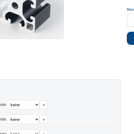
Res
cm
nde:
×
nde:
×
nde: