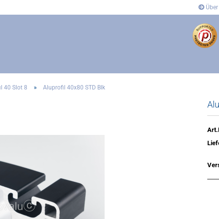
Über
»
l 40 Slot 8
Aluprofil 40x80 STD Blk
Alu
dung
Anbindung
- und Eckverbinder
Gelenkverbinder
verbinder
Winkel- und Eckverbinder
Art.
Covers
Lief
´s
Ver