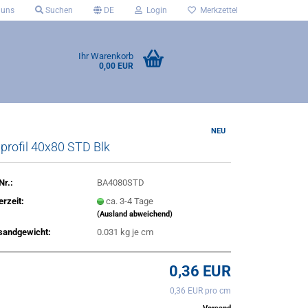
 uns
Suchen
DE
Login
Merkzettel
Ihr Warenkorb
0,00 EUR
NEU
profil 40x80 STD Blk
Nr.:
BA4080STD
erzeit:
ca. 3-4 Tage
(Ausland abweichend)
sandgewicht:
0.031
kg je cm
0,36 EUR
0,36 EUR pro cm