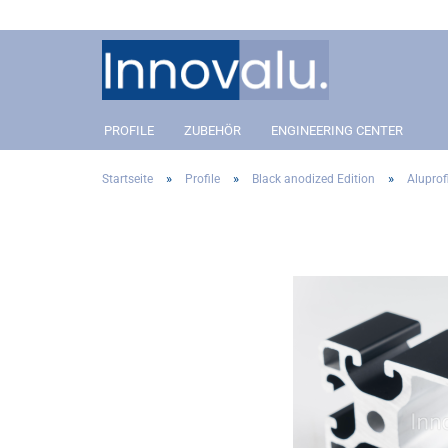
PROFILE
ZUBEHÖR
ENGINEERING CENTER
»
»
»
Startseite
Profile
Black anodized Edition
Aluprofi
Aluprofil 40 Slot 8
Anbindung
Aluprofil 40 Slot 8
Anbin
Aluprofil 30 Slot 8
Winkel- und Eckverbinder
Aluprofil 30 Slot 8
Winkel
Aluprofil 20 Slot 5
Gelenkverbinder
Aluprofil 20 Slot 5
Gelenk
Covers
Covers
Addon´s
Addon