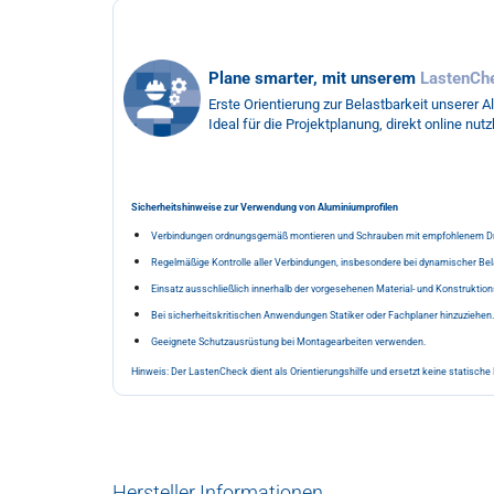
Plane smarter, mit unserem
LastenCh
Erste Orientierung zur Belastbarkeit unserer A
Ideal für die Projektplanung, direkt online nutz
Sicherheitshinweise zur Verwendung von Aluminiumprofilen
Verbindungen ordnungsgemäß montieren und Schrauben mit empfohlenem D
Regelmäßige Kontrolle aller Verbindungen, insbesondere bei dynamischer Bel
Einsatz ausschließlich innerhalb der vorgesehenen Material- und Konstruktio
Bei sicherheitskritischen Anwendungen Statiker oder Fachplaner hinzuziehen.
Geeignete Schutzausrüstung bei Montagearbeiten verwenden.
Hinweis: Der LastenCheck dient als Orientierungshilfe und ersetzt keine statisch
Hersteller Informationen