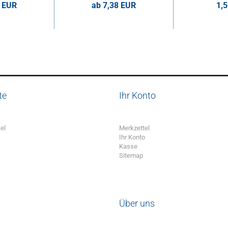
5 EUR
ab 7,38 EUR
1,
ro Stk.
7,38 EUR pro Stk.
1,58 E
te
Ihr Konto
el
Merkzettel
Ihr Konto
Kasse
Sitemap
Über uns