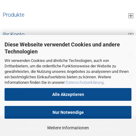
Produkte
Ihr Konto
Diese Webseite verwendet Cookies und andere
Technologien
Kontaktdaten
Wir verwenden Cookies und ähnliche Technologien, auch von
Drittanbietern, um die ordentliche Funktionsweise der Website zu
gewährleisten, die Nutzung unseres Angebotes zu analysieren und Ihnen
Zahlung
ein bestmögliches Einkaufserlebnis bieten zu können. Weitere
Informationen finden Sie in unserer
Datenschutzerklärung
.
Versand
Alle Akzeptieren
Nur Notwendige
Alle Preise sind inkl. MwSt., zzgl.
Versandkosten
Weitere Informationen
Webshop erstellen
mit Gambio.de © 2026 Gambio Templates bei
Netdexx.de