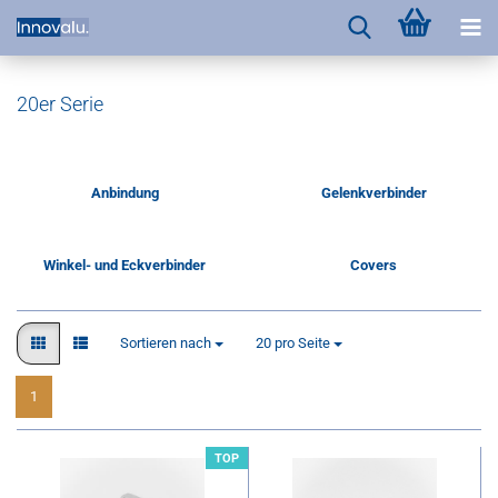
20er Serie
Anbindung
Gelenkverbinder
Winkel- und Eckverbinder
Covers
Sortieren nach
pro Seite
Sortieren nach
20 pro Seite
1
TOP