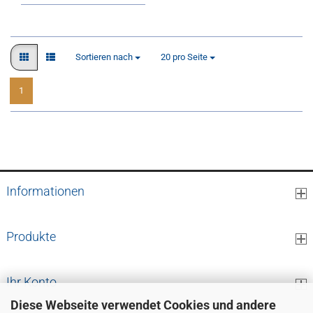
Sortieren nach
pro Seite
Sortieren nach
20 pro Seite
1
1
bis
7
(von insgesamt
7
)
Informationen
Produkte
Ihr Konto
Diese Webseite verwendet Cookies und andere