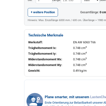
+ weitere Position
Gesamtlänge:
0
c
Hinweis: Max. Einzellänge 6000 mm / 600 cm. Überlänge > 1980 
Technische Merkmale
Werkstoff:
EN AW 6063 T66
4
Trägheitsmoment Ix:
0.748 cm
4
Trägheitsmoment Iy:
0.748 cm
3
Widerstandsmoment Wx:
0.748 cm
3
Widerstandsmoment Wy:
0.748 cm
Gewicht:
0.49 kg/m
Plane smarter, mit unserem
LastenCh
Erste Orientierung zur Belastbarkeit unserer A