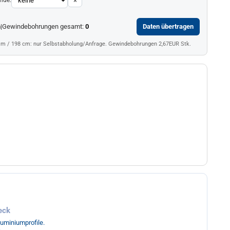
×
m
|
Gewindebohrungen gesamt:
0
Daten übertragen
mm / 198 cm: nur Selbstabholung/Anfrage. Gewindebohrungen 2,67EUR Stk.
eck
luminiumprofile.