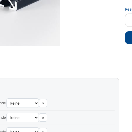
Res
cm
nde:
×
nde:
×
nde: