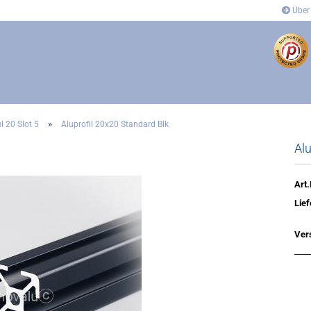
Über
»
l 20 Slot 5
Aluprofil 20x20 Standard Blk
Alu
dung
Anbindung
- und Eckverbinder
Gelenkverbinder
verbinder
Winkel- und Eckverbinder
Art.
Covers
Lief
´s
Ver