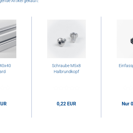
gende Artikel gekauft:
 40x40
Schraube M5x8
Einfassp
ard
Halbrundkopf
EUR
0,22 EUR
Nur 
pro cm
0,22 EUR pro Stk.
0,89 