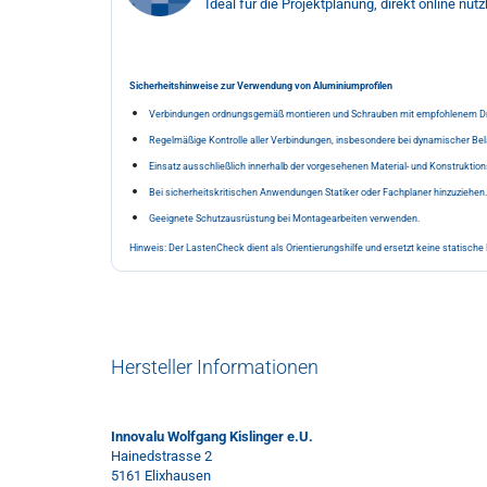
Ideal für die Projektplanung, direkt online nutz
Sicherheitshinweise zur Verwendung von Aluminiumprofilen
Verbindungen ordnungsgemäß montieren und Schrauben mit empfohlenem D
Regelmäßige Kontrolle aller Verbindungen, insbesondere bei dynamischer Bel
Einsatz ausschließlich innerhalb der vorgesehenen Material- und Konstruktio
Bei sicherheitskritischen Anwendungen Statiker oder Fachplaner hinzuziehen.
Geeignete Schutzausrüstung bei Montagearbeiten verwenden.
Hinweis: Der LastenCheck dient als Orientierungshilfe und ersetzt keine statisch
Hersteller Informationen
Innovalu Wolfgang Kislinger e.U.
Hainedstrasse 2
5161 Elixhausen