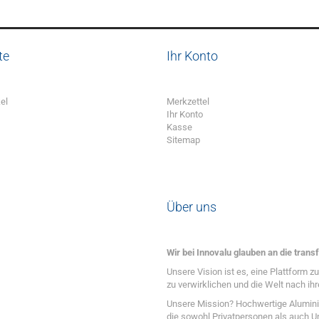
te
Ihr Konto
el
Merkzettel
Ihr Konto
Kasse
Sitemap
Über uns
Wir bei Innovalu glauben an die transf
Unsere Vision ist es, eine Plattform 
zu verwirklichen und die Welt nach ihr
Unsere Mission? Hochwertige Alumini
die sowohl Privatpersonen als auch Un