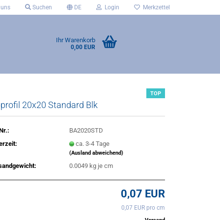
 uns
Suchen
DE
Login
Merkzettel
Ihr Warenkorb
0,00 EUR
TOP
profil 20x20 Standard Blk
Nr.:
BA2020STD
erzeit:
ca. 3-4 Tage
(Ausland abweichend)
sandgewicht:
0.0049
kg je cm
0,07 EUR
0,07 EUR pro cm