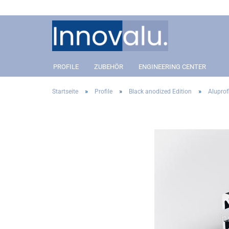
PROFILE
ZUBEHÖR
ENGINEERING CENTER
»
»
»
Startseite
Profile
Black anodized Edition
Aluprofi
Aluprofil 40 Slot 8
Anbindung
Aluprofil 40 Slot 8
Anbin
Aluprofil 30 Slot 8
Winkel- und Eckverbinder
Aluprofil 30 Slot 8
Winkel
Aluprofil 20 Slot 5
Gelenkverbinder
Aluprofil 20 Slot 5
Gelenk
Covers
Covers
Addon´s
Addon