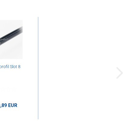
rofil Slot 8
0,89 EUR
EUR pro m