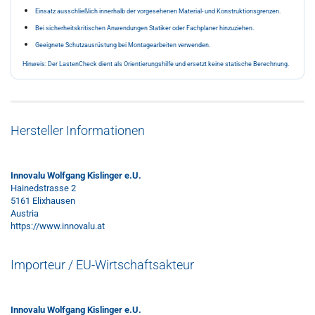
Einsatz ausschließlich innerhalb der vorgesehenen Material- und Konstruktionsgrenzen.
Bei sicherheitskritischen Anwendungen Statiker oder Fachplaner hinzuziehen.
Geeignete Schutzausrüstung bei Montagearbeiten verwenden.
Hinweis: Der LastenCheck dient als Orientierungshilfe und ersetzt keine statische Berechnung.
Hersteller Informationen
Innovalu Wolfgang Kislinger e.U.
Hainedstrasse 2
5161 Elixhausen
Austria
https://www.innovalu.at
Importeur / EU-Wirtschaftsakteur
Innovalu Wolfgang Kislinger e.U.