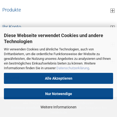
Produkte
Ihr Konto
Diese Webseite verwendet Cookies und andere
Technologien
Kontaktdaten
Wir verwenden Cookies und ähnliche Technologien, auch von
Drittanbietern, um die ordentliche Funktionsweise der Website zu
gewährleisten, die Nutzung unseres Angebotes zu analysieren und Ihnen
Zahlung
ein bestmögliches Einkaufserlebnis bieten zu können. Weitere
Informationen finden Sie in unserer
Datenschutzerklärung
.
Versand
Alle Akzeptieren
Nur Notwendige
Alle Preise sind inkl. MwSt., zzgl.
Versandkosten
Weitere Informationen
Webshop erstellen
mit Gambio.de © 2026 Gambio Templates bei
Netdexx.de