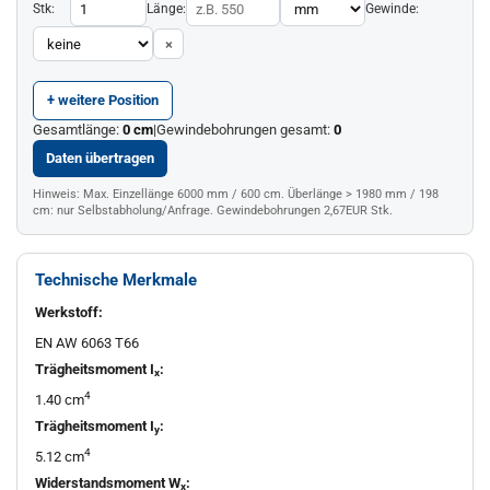
Stk:
Länge:
Gewinde:
×
+ weitere Position
Gesamtlänge:
0
cm
|
Gewindebohrungen gesamt:
0
Daten übertragen
Hinweis: Max. Einzellänge 6000 mm / 600 cm. Überlänge > 1980 mm / 198
cm: nur Selbstabholung/Anfrage. Gewindebohrungen 2,67EUR Stk.
Technische Merkmale
Werkstoff:
EN AW 6063 T66
Trägheitsmoment I
:
x
4
1.40 cm
Trägheitsmoment I
:
y
4
5.12 cm
Widerstandsmoment W
:
x