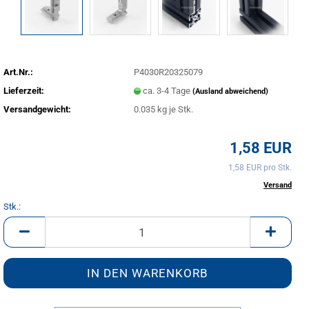
Art.Nr.:
P4030R20325079
Lieferzeit:
ca. 3-4 Tage
(Ausland abweichend)
Versandgewicht:
0.035
kg je Stk.
1,58 EUR
1,58 EUR pro Stk.
inkl. 20% MwSt. zzgl.
Versand
Stk.:
Stk.