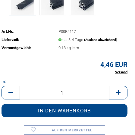
Art.Nr.:
P30R4117
Lieferzeit:
ca. 3-4 Tage
(Ausland abweichend)
Versandgewicht:
0.18
kg je m
4,46 EUR
inkl. 20% MwSt. zzgl.
Versand
m:
m
AUF DEN MERKZETTEL