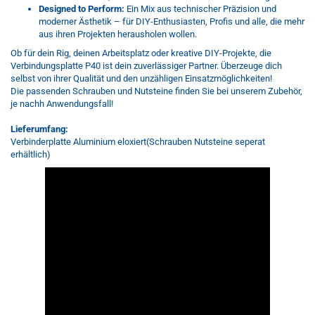
Designed to Perform:
Ein Mix aus technischer Präzision und
moderner Ästhetik – für DIY-Enthusiasten, Profis und alle, die mehr
aus ihren Projekten herausholen wollen.
Ob für dein Rig, deinen Arbeitsplatz oder kreative DIY-Projekte, die
Verbindungsplatte P40 ist dein zuverlässiger Partner. Überzeuge dich
selbst von ihrer Qualität und den unzähligen Einsatzmöglichkeiten!
Die passenden Schrauben und Nutsteine finden Sie bei unserem Zubehör,
je nachh Anwendungsfall!
Lieferumfang:
Verbinderplatte Aluminium eloxiert(Schrauben Nutsteine seperat
erhältlich)