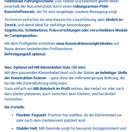
funktionale Führungsschiene
. Das stabile Gusselement gleitet direkt
innerhalb der Nut,unterstützt durch einen
reibungsarmen POM-
Kunststoffeinsatz
, der für eine langlebige, saubere Bewegung sorgt.
Technisch einfacher als eine klassische Linearführung, aber
ähnlich im
Zweck,
und damit ideal für vielfältige Anwendungen:
Sägetische, Schiebetüren, Fräsvorrichtungen oder verschiebbare Module
im Campingausbau.
Mit dem Profilgleiter entstehen
neue Konstruktionsmöglichkeiten
auf
Basis deines bestehenden Profilsystems.
Befestigungskit optional.
Neu: Optional mit M8 Klemmhebel-Satz (55 mm)
Mit dem passenden Klemmhebel lässt sich der Gleiter
an beliebiger Stelle
der Konstruktion fixieren
– ganz ohne die millimetergenaue Bohrung, die
bei der M6-Zentralbohrung nötig wäre.
Dazu einfach ein
M8-Bohrloch im Profil
setzen, den Hebel vor oder nach
dem Gleiter platzieren, auch zwischen zwei Gleitern, und bei Bedarf
festziehen.
Die Vorteile:
Flexibler Fixpunkt:
Position frei wählbar, da der Klemmhebel vor
oder nach dem Gleitelement platziert wird.
Stabiler Halt:
M8-Gewinde sorgt für besseres Anzugsmoment und