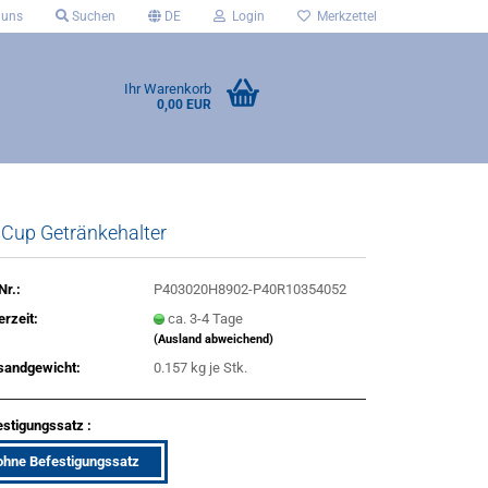
 uns
Suchen
DE
Login
Merkzettel
Ihr Warenkorb
0,00 EUR
gCup Getränkehalter
Nr.:
P403020H8902-P40R10354052
erzeit:
ca. 3-4 Tage
(Ausland abweichend)
sandgewicht:
0.157
kg je Stk.
stigungssatz :
ohne Befestigungssatz