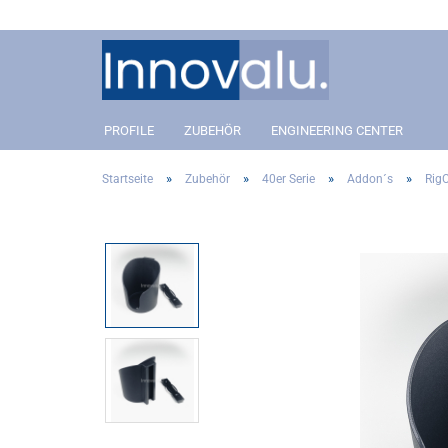
PROFILE
ZUBEHÖR
ENGINEERING CENTER
»
»
»
»
Startseite
Zubehör
40er Serie
Addon´s
Rig
Aluprofil 40 Slot 8
Anbindung
Aluprofil 40 Slot 8
Anbin
Aluprofil 30 Slot 8
Winkel- und Eckverbinder
Aluprofil 30 Slot 8
Winkel
Aluprofil 20 Slot 5
Gelenkverbinder
Aluprofil 20 Slot 5
Gelenk
Covers
Covers
Addon´s
Addon