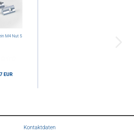
in M4 Nut 5
37 EUR
UR pro Stk.
Kontaktdaten