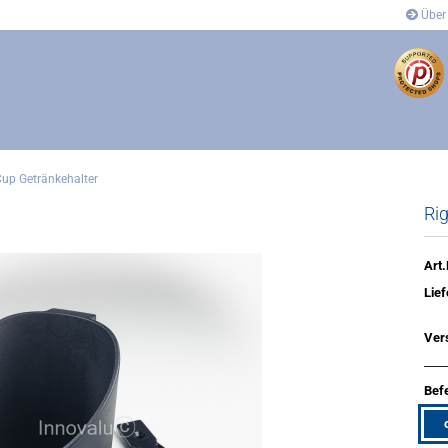
Über
Cup Getränkehalter
Ri
dung
Anbindung
- und Eckverbinder
Gelenkverbinder
verbinder
Winkel- und Eckverbinder
Art.
Covers
Lief
´s
Ver
Befe