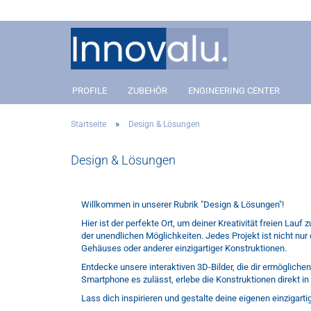
PROFILE
ZUBEHÖR
ENGINEERING CENTER
»
Startseite
Design & Lösungen
Aluprofil 40 Slot 8
Anbindung
Aluprofil 40 Slot 8
Anbin
Design & Lösungen
Aluprofil 30 Slot 8
Winkel- und Eckverbinder
Aluprofil 30 Slot 8
Winkel
Aluprofil 20 Slot 5
Gelenkverbinder
Aluprofil 20 Slot 5
Gelenk
Covers
Covers
Willkommen in unserer Rubrik "Design & Lösungen"!
Addon´s
Addon
Hier ist der perfekte Ort, um deiner Kreativität freien Lau
der unendlichen Möglichkeiten. Jedes Projekt ist nicht nur
Gehäuses oder anderer einzigartiger Konstruktionen.
Entdecke unsere interaktiven 3D-Bilder, die dir ermögliche
Smartphone es zulässt, erlebe die Konstruktionen direkt 
Lass dich inspirieren und gestalte deine eigenen einzigart