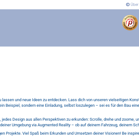
Über
dung
Anbindung
- und Eckverbinder
Gelenkverbinder
verbinder
Winkel- und Eckverbinder
Covers
´s
f zu lassen und neue Ideen zu entdecken. Lass dich von unseren vielseitigen Konst
 ein Beispiel, sondern eine Einladung, selbst loszulegen – sei es für den Bau e
n, jedes Design aus allen Perspektiven zu erkunden: Scrolle, drehe und zoome, 
in deiner Umgebung via Augmented Reality – ob auf deinem Fahrzeug, deinem Sch
igen Projekte. Viel Spaß beim Erkunden und Umsetzen deiner Visionen! Be inspire