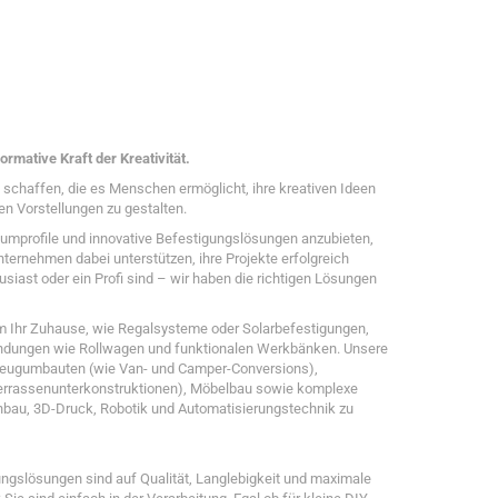
ormative Kraft der Kreativität.
zu schaffen, die es Menschen ermöglicht, ihre kreativen Ideen
en Vorstellungen zu gestalten.
umprofile und innovative Befestigungslösungen anzubieten,
ternehmen dabei unterstützen, ihre Projekte erfolgreich
usiast oder ein Profi sind – wir haben die richtigen Lösungen
m Ihr Zuhause, wie Regalsysteme oder Solarbefestigungen,
wendungen wie Rollwagen und funktionalen Werkbänken. Unsere
zeugumbauten (wie Van- und Camper-Conversions),
Terrassenunterkonstruktionen), Möbelbau sowie komplexe
bau, 3D-Druck, Robotik und Automatisierungstechnik zu
ngslösungen sind auf Qualität, Langlebigkeit und maximale