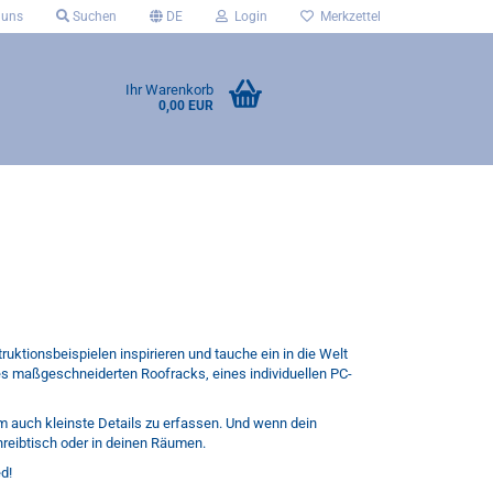
 uns
Suchen
DE
Login
Merkzettel
Ihr Warenkorb
0,00 EUR
ruktionsbeispielen inspirieren und tauche ein in die Welt
ines maßgeschneiderten Roofracks, eines individuellen PC-
um auch kleinste Details zu erfassen. Und wenn dein
reibtisch oder in deinen Räumen.
d!