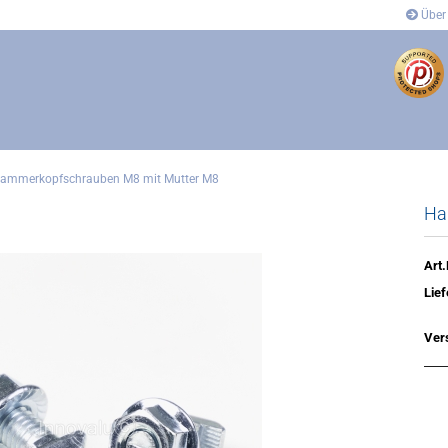
Über
ammerkopfschrauben M8 mit Mutter M8
Ha
dung
Anbindung
- und Eckverbinder
Gelenkverbinder
verbinder
Winkel- und Eckverbinder
Art.
Covers
Lief
´s
Ver