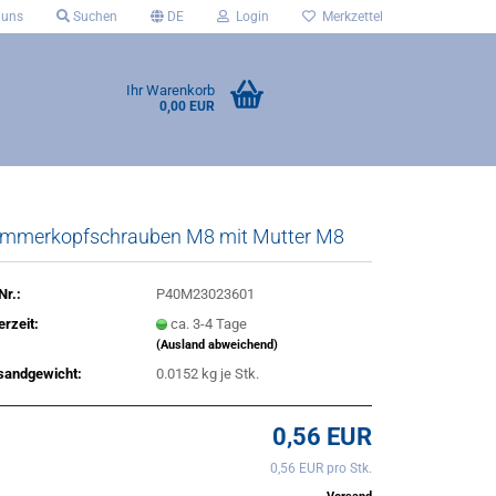
 uns
Suchen
DE
Login
Merkzettel
Ihr Warenkorb
0,00 EUR
mmerkopfschrauben M8 mit Mutter M8
Nr.:
P40M23023601
erzeit:
ca. 3-4 Tage
(Ausland abweichend)
sandgewicht:
0.0152
kg je Stk.
0,56 EUR
0,56 EUR pro Stk.