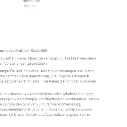
Newsletter
Über uns
ormative Kraft der Kreativität.
zu schaffen, die es Menschen ermöglicht, ihre kreativen Ideen
en Vorstellungen zu gestalten.
umprofile und innovative Befestigungslösungen anzubieten,
ternehmen dabei unterstützen, ihre Projekte erfolgreich
usiast oder ein Profi sind – wir haben die richtigen Lösungen
m Ihr Zuhause, wie Regalsysteme oder Solarbefestigungen,
wendungen wie Rollwagen und funktionalen Werkbänken. Unsere
zeugumbauten (wie Van- und Camper-Conversions),
Terrassenunterkonstruktionen), Möbelbau sowie komplexe
bau, 3D-Druck, Robotik und Automatisierungstechnik zu