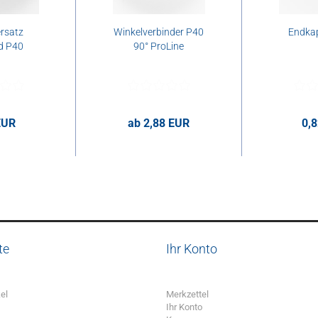
rsatz
Winkelverbinder P40
Endka
d P40
90° ProLine
EUR
ab 2,88 EUR
0,
ro Stk.
2,88 EUR pro Stk.
0,82 E
te
Ihr Konto
el
Merkzettel
Ihr Konto