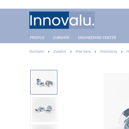
PROFILE
ZUBEHÖR
ENGINEERING CENTER
»
»
»
»
Startseite
Zubehör
40er Serie
Anbindung
H
Aluprofil 40 Slot 8
Anbindung
Aluprofil 40 Slot 8
Anbin
Aluprofil 30 Slot 8
Winkel- und Eckverbinder
Aluprofil 30 Slot 8
Winkel
Aluprofil 20 Slot 5
Gelenkverbinder
Aluprofil 20 Slot 5
Gelenk
Covers
Covers
Addon´s
Addon