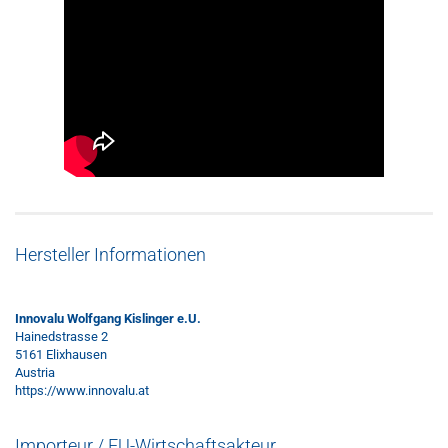
Hersteller Informationen
Innovalu Wolfgang Kislinger e.U.
Hainedstrasse 2
5161 Elixhausen
Austria
https://www.innovalu.at
Importeur / EU-Wirtschaftsakteur