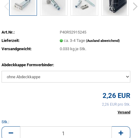
Art.Nr.:
P40R52915245
Lieferzeit:
ca. 3-4 Tage
(Ausland abweichend)
Versandgewicht:
0.033
kg je Stk.
Abdeckkappe Formverbinder:
2,26 EUR
2,26 EUR pro Stk.
inkl. 20% MwSt. zzgl.
Versand
Stk.:
Stk.