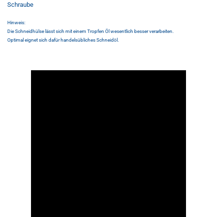
Schraube
Hinweis:
Die Schneidhülse lässt sich mit einem Tropfen Öl wesentlich besser verarbeiten.
Optimal eignet sich dafür handelsübliches Schneidöl.