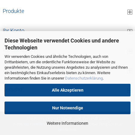
Produkte
Ihr Konto
Diese Webseite verwendet Cookies und andere
Technologien
Kontaktdaten
Wir verwenden Cookies und ähnliche Technologien, auch von
Drittanbietern, um die ordentliche Funktionsweise der Website zu
gewährleisten, die Nutzung unseres Angebotes zu analysieren und Ihnen
Zahlung
ein bestmögliches Einkaufserlebnis bieten zu können. Weitere
Informationen finden Sie in unserer
Datenschutzerklärung
.
Versand
Alle Akzeptieren
Nur Notwendige
Alle Preise sind inkl. MwSt., zzgl.
Versandkosten
Weitere Informationen
Webshop erstellen
mit Gambio.de © 2026 Gambio Templates bei
Netdexx.de