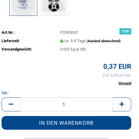
TOP
Art.Nr.:
P20R5047
Lieferzeit:
ca. 3-4 Tage
(Ausland abweichend)
Versandgewicht:
0.002
kg je Stk.
0,37 EUR
0,37 EUR pro Stk.
inkl. 20% MwSt. zzgl.
Versand
Stk.:
Stk.