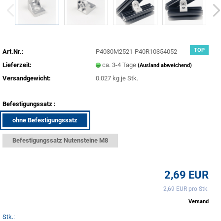
TOP
Art.Nr.:
P4030M2521-P40R10354052
Lieferzeit:
ca. 3-4 Tage
(Ausland abweichend)
Versandgewicht:
0.027
kg je Stk.
Befestigungssatz :
ohne Befestigungssatz
Befestigungssatz Nutensteine M8
2,69 EUR
2,69 EUR pro Stk.
inkl. 20% MwSt. zzgl.
Versand
Stk.: